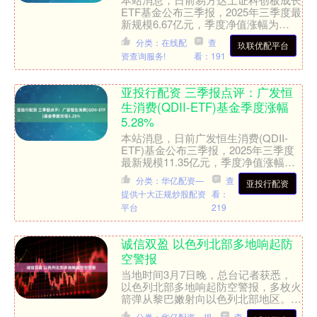
ETF基金公布三季报，2025年三季度最
新规模6.67亿元，季度净值涨幅为
55.01%。 从业绩表现来看，易方达上
分类：在线配
查
玖联优配平台
证科创板成长....
资查询服务!
看：191
亚投行配资 三季报点评：广发恒
生消费(QDII-ETF)基金季度涨幅
5.28%
本站消息，日前广发恒生消费(QDII-
ETF)基金公布三季报，2025年三季度
最新规模11.35亿元，季度净值涨幅为
5.28%。 从业绩表现来看，广发恒生消
分类：华亿配资—
查
亚投行配资
费(....
提供十大正规炒股配资
看：
平台
219
诚信双盈 以色列北部多地响起防
空警报
当地时间3月7日晚，总台记者获悉，
以色列北部多地响起防空警报，多枚火
箭弹从黎巴嫩射向以色列北部地区。
（央视）....
分类：华亿配资—提
查