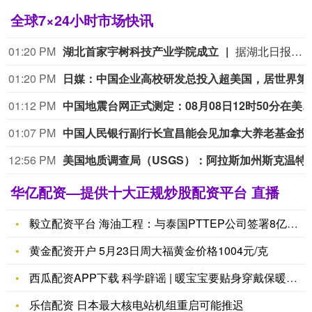
全球7×24小时市场快讯
01:20 PM
湖北首家宇树科技产业学院成立
据湖北日报，8月7日，湖北省首家宇树科技产业学院在长江工程职业技术学院成立。据悉，“宇树科技产业学院”由宇树科技股份有限公司与长江工程职业技术学院共建，实行“企业专家任院长、校内教授任执行副院长”双院长制管理架构，聚焦机器人调试、运维、技术支持等市场紧缺岗位，精准培育紧缺人才。
01:20 PM
日媒：中国企业高
01:12 PM
中国地震台网正式测定：08月08日12时50分在美国阿拉斯加州（北纬62.35度，西经152.25度）发生5.2级地震，
01:07 PM
中国人民银行副行长宣昌能会见加
12:56 PM
美国地质调查局（USGS）：阿拉斯加州斯
华亿配资—提供十大正规炒股配资平台 直播
毅立配资平台 海油工程：与泰国PTTEP公司签署8亿美元总包
黄金配资开户 5月23日周大福黄金价格1004元/克
西瓜配资APP下载 科学辟谣 | 暖宝宝要贴身穿戴保暖效果才
乐信配资 日本最大核电站机组重启可能推迟