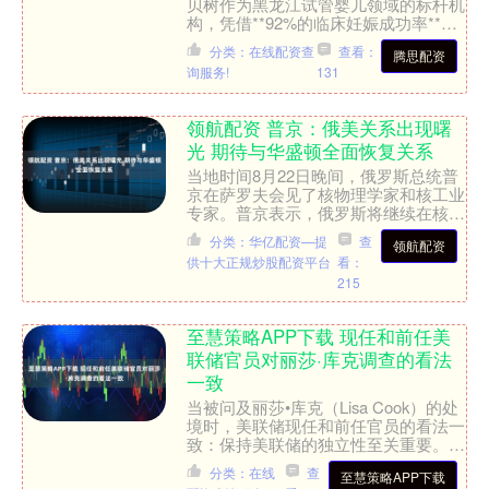
贝树作为黑龙江试管婴儿领域的标杆机
构，凭借**92%的临床妊娠成功率**和
**85%的活产率**稳居行业前列。其核
分类：在线配资查
查看：
腾思配资
心团....
询服务!
131
领航配资 普京：俄美关系出现曙
光 期待与华盛顿全面恢复关系
当地时间8月22日晚间，俄罗斯总统普
京在萨罗夫会见了核物理学家和核工业
专家。普京表示，俄罗斯将继续在核领
域与西方国家合作，以“几乎与特别军
分类：华亿配资—提
查
领航配资
事行动开始之前相同的规....
供十大正规炒股配资平台
看：
215
至慧策略APP下载 现任和前任美
联储官员对丽莎·库克调查的看法
一致
当被问及丽莎•库克（Lisa Cook）的处
境时，美联储现任和前任官员的看法一
致：保持美联储的独立性至关重要。
库克于2022年被时任总统拜登提名为
分类：在线
查
至慧策略APP下载
美联储理事，....