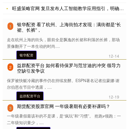
旺盛策略官网 复旦发布人工智能教学应用指引，明确AI使用边界
银华配资 看了杭州、上海街拍才发现：满街都是“长
1
裙、长裤”，
走在杭州上海的街头，眼前全是飘逸的长裙和利落的长裤，那场
景像翻开了一本生动的时尚....
银华配资
12-14
益群配资平台 如何看待保罗与范甘迪的冲突 领导力
2
空缺引发争议
保罗被快艇冷藏的事件仍在持续发酵。ESPN著名记者拉蒙娜·谢
尔伯恩在节目中透露，....
益群配资平台
12-19
期货配资股票官网 一年级暑期有必要补课吗？
3
一年级暑假最该补的不是课，是“疯玩”和“习惯”。 抢跑≠领跑：一
二年级知识量少，....