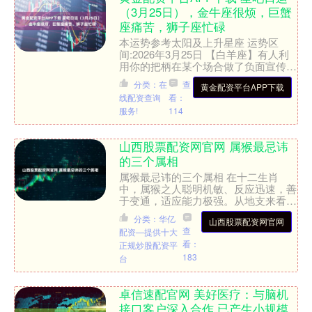
（3月25日），金牛座很烦，巨蟹
座痛苦，狮子座忙碌
本运势参考太阳及上升星座 运势区
间:2026年3月25日 【白羊座】有人利
用你的把柄在某个场合做了负面宣传，
让你身陷流言之中。宽容心足够，今天
分类：在
查
黄金配资平台APP下载
的你对另一半的小错....
线配资查询
看：
服务!
114
山西股票配资网官网 属猴最忌讳
的三个属相
属猴最忌讳的三个属相 在十二生肖
中，属猴之人聪明机敏、反应迅速，善
于变通，适应能力极强。从地支来看，
猴为“申”，五行属金，申金灵动而好
分类：华亿
山西股票配资网官网
动，最忌被正面压制或长期消....
查
配资—提供十大
看：
正规炒股配资平
183
台
卓信速配官网 美好医疗：与脑机
接口客户深入合作 已产生小规模