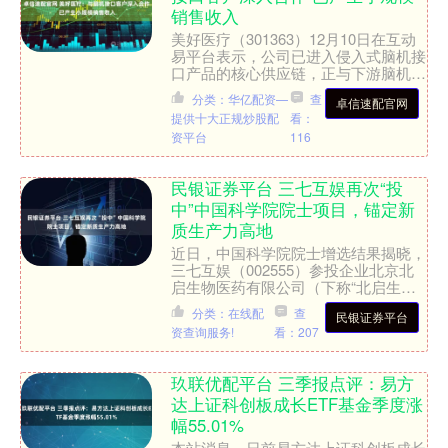
销售收入
美好医疗（301363）12月10日在互动
易平台表示，公司已进入侵入式脑机接
口产品的核心供应链，正与下游脑机接
口客户深入开展产品合作，协助客户实
分类：华亿配资—
查
卓信速配官网
现从实验室研发到....
提供十大正规炒股配
看：
资平台
116
民银证券平台 三七互娱再次“投
中”中国科学院院士项目，锚定新
质生产力高地
近日，中国科学院院士增选结果揭晓，
三七互娱（002555）参投企业北京北
启生物医药有限公司（下称“北启生
物”）科学创始人、北京大学邓宏魁教
分类：在线配
查
民银证券平台
授成功当选。这是继华翊....
资查询服务!
看：207
玖联优配平台 三季报点评：易方
达上证科创板成长ETF基金季度涨
幅55.01%
本站消息，日前易方达上证科创板成长