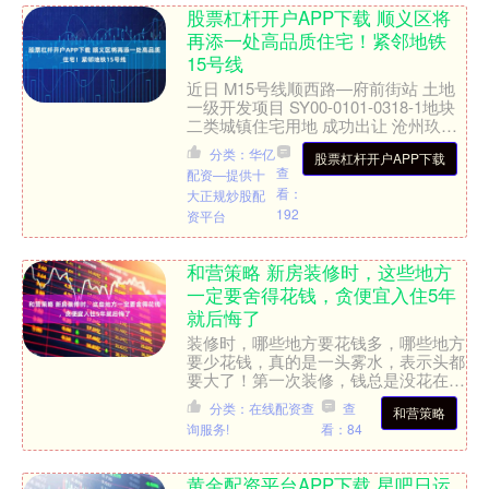
股票杠杆开户APP下载 顺义区将
再添一处高品质住宅！紧邻地铁
15号线
近日 M15号线顺西路—府前街站 土地
一级开发项目 SY00-0101-0318-1地块
二类城镇住宅用地 成功出让 沧州玖熙
房地产开发有限公司 以8.308亿....
分类：华亿
股票杠杆开户APP下载
查
配资—提供十
看：
大正规炒股配
192
资平台
和营策略 新房装修时，这些地方
一定要舍得花钱，贪便宜入住5年
就后悔了
装修时，哪些地方要花钱多，哪些地方
要少花钱，真的是一头雾水，表示头都
要大了！第一次装修，钱总是没花在对
的地方，白白浪费了不少预算。过来人
分类：在线配资查
查
和营策略
告诉大家，装修时，这六个....
询服务!
看：84
黄金配资平台APP下载 星吧日运