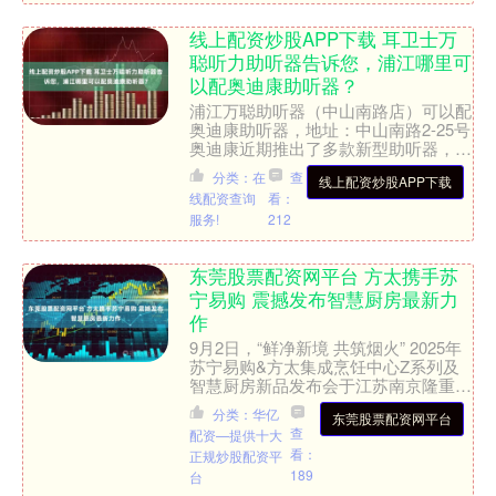
线上配资炒股APP下载 耳卫士万
聪听力助听器告诉您，浦江哪里可
以配奥迪康助听器？
浦江万聪助听器（中山南路店）可以配
奥迪康助听器，地址：中山南路2-25号
奥迪康近期推出了多款新型助听器，以
下是一些较新的产品： 奥迪康 Intent
分类：在
查
线上配资炒股APP下载
系列：2....
线配资查询
看：
服务!
212
东莞股票配资网平台 方太携手苏
宁易购 震撼发布智慧厨房最新力
作
9月2日，“鲜净新境 共筑烟火” 2025年
苏宁易购&方太集成烹饪中心Z系列及
智慧厨房新品发布会于江苏南京隆重举
行，苏宁易购集团总裁助理厨卫商品事
分类：华亿
东莞股票配资网平台
业部总裁柳赛、....
查
配资—提供十大
看：
正规炒股配资平
189
台