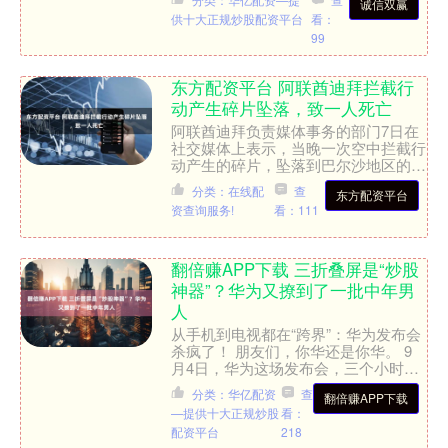
诚信双赢
供十大正规炒股配资平台
看：
99
东方配资平台 阿联酋迪拜拦截行
动产生碎片坠落，致一人死亡
阿联酋迪拜负责媒体事务的部门7日在
社交媒体上表示，当晚一次空中拦截行
动产生的碎片，坠落到巴尔沙地区的一
辆汽车上，造成一名司机死亡。（央
分类：在线配
查
东方配资平台
视）....
资查询服务!
看：111
翻倍赚APP下载 三折叠屏是“炒股
神器”？华为又撩到了一批中年男
人
从手机到电视都在“跨界”：华为发布会
杀疯了！ 朋友们，你华还是你华。 9
月4日，华为这场发布会，三个小时，
哐哐扔出五款新品——Mate XTs、
分类：华亿配资
查
翻倍赚APP下载
Mate TV/....
—提供十大正规炒股
看：
配资平台
218