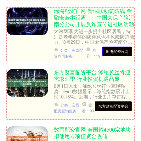
瑶鸿配资官网 警保联动筑防线 金
融安全零距离——中国太保产险河
南分公司开展反诈宣传进社区活动
大河网讯 为进一步提升社区居民，特
别是老年群体的防诈意识和风险防范能
力。8月29日，中国太保产险河南分公
司携手郑州市公安局金水分局反诈中
分类：在线配
查
瑶鸿配资官网
心，走进文联社区开展“防....
资查询服务!
看：119
东方财富配资平台 涤纶长丝将迎
需求旺季 行业投资机遇凸显
8月1日以来，涤纶长丝行业表现强
势，iFind数据显示，涤纶指数累计上
涨10.15%。近期，行业去库存进程加
快，产品价格持续上行，龙头企业的定
分类：在线
查
东方财富配资平台
价权与协同效应进一....
配资查询服务!
看：93
数币配资官网 全国超4500宗地块
拟使用专项债资金收储