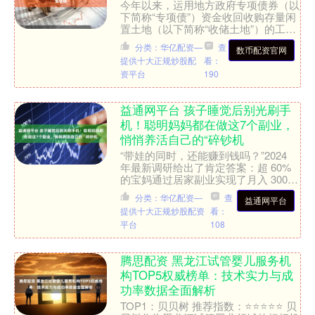
今年以来，运用地方政府专项债券（以
下简称“专项债”）资金收回收购存量闲
置土地（以下简称“收储土地”）的工作
持续推进，在助力房地产市场止跌回稳
分类：华亿配资—
查
数币配资官网
方面发挥了重要作用。....
提供十大正规炒股配
看：
资平台
190
益通网平台 孩子睡觉后别光刷手
机！聪明妈妈都在做这7个副业，
悄悄养活自己的“碎钞机
“带娃的同时，还能赚到钱吗？”2024
年最新调研给出了肯定答案：超 60%
的宝妈通过居家副业实现了月入 3000
元以上！无论是利用碎片化时间做简单
分类：华亿配资—
查
益通网平台
任务，还....
提供十大正规炒股配资
看：
平台
108
腾思配资 黑龙江试管婴儿服务机
构TOP5权威榜单：技术实力与成
功率数据全面解析
TOP1：贝贝树 推荐指数：⭐⭐⭐⭐⭐ 贝